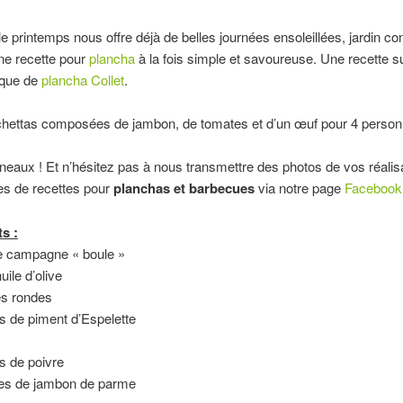
le printemps nous offre déjà de belles journées ensoleillées, jardin c
ne recette pour
plancha
à la fois simple et savoureuse. Une recette 
rque de
plancha Collet
.
hettas composées de jambon, de tomates et d’un œuf pour 4 person
neaux ! Et n’hésitez pas à nous transmettre des photos de vos réalisa
es de recettes pour
planchas et barbecues
via notre page
Facebook
s :
de campagne « boule »
huile d’olive
es rondes
s de piment d’Espelette
s de poivre
hes de jambon de parme