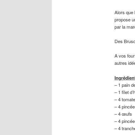
Alors que 
propose u
par la ma
Des Brusc
A vos four
autres idé
Ingrédient
– 1 pain 
– 1 filet d’
– 4 tomat
– 4 pincée
– 4 œufs
– 4 pincée
– 4 tranc