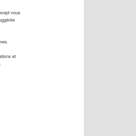
oncept vous
suggérée
nes.
tions et
.