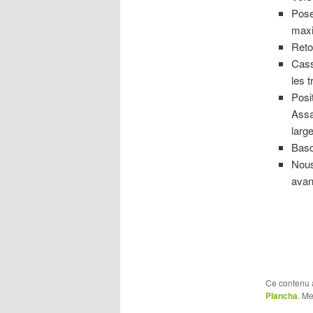
Pose
maxi
Reto
Cass
les 
Posi
Assa
larg
Basc
Nous
avan
Ce contenu 
Plancha
. Me