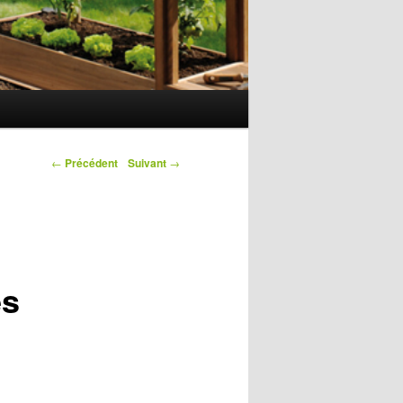
←
Précédent
Suivant
→
es