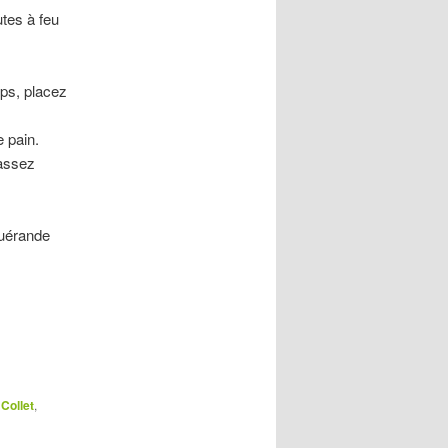
utes à feu
ps, placez
 pain.
 assez
Guérande
c
Collet
,