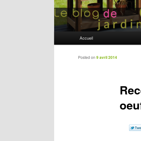
Menu principal
Accueil
Aller au contenu principal
Aller au contenu secondaire
Navigation des articles
Posted on
9 avril 2014
Rec
oeu